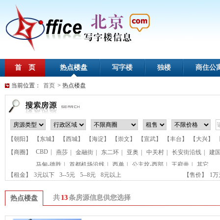
首 页
热点楼盘
写字楼
独楼
商住公
当前位置：
首页
> 热点楼盘
【朝阳】
【东城】
【西城】
【海淀】
【崇文】
【宣武】
【丰台】
【大兴】
CBD
|
【商圈】
燕莎
|
金融街
|
东二环
|
亚奥
|
中关村
|
长安街沿线
|
建
马甸-德胜
|
首都机场沿线
|
西单
|
公主坟-西部
|
王府井
|
其它
【租金】
3元以下
3--5元
5--8元
8元以上
【售价】
1
共
13
条房源信息供您选择
热点楼盘