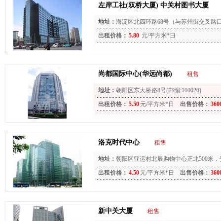
左岸工社(双桥大厦) 中关村图书大厦
地址：
海淀区北四环路68号（与苏州街交叉路
出租价格：
5.80
元/平方米*日
尚都国际中心(华远尚都)
租售
地址：
朝阳区东大桥路8号(邮编:100020)
出租价格：
5.50
元/平方米*日
出售价格：
360
洛克时代中心
租售
地址：
朝阳区亚运村北辰购物中心正北500米
(邮编:100101)
出租价格：
4.50
元/平方米*日
出售价格：
360
新中关大厦
租售