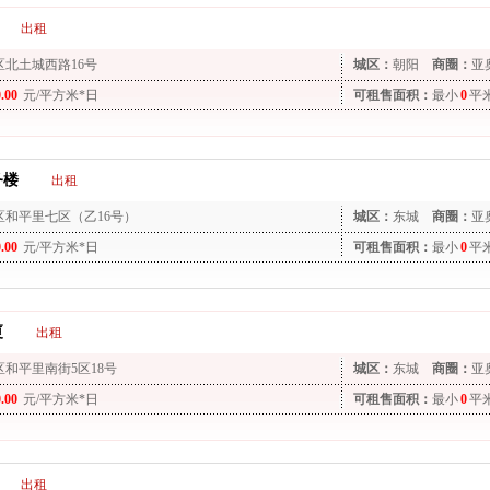
出租
区北土城西路16号
城区：
朝阳
商圈：
亚
0.00
元/平方米*日
可租售面积：
最小
0
平
务楼
出租
区和平里七区（乙16号）
城区：
东城
商圈：
亚
0.00
元/平方米*日
可租售面积：
最小
0
平
厦
出租
区和平里南街5区18号
城区：
东城
商圈：
亚
0.00
元/平方米*日
可租售面积：
最小
0
平
出租