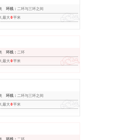
奥
环线：
二环与三环之间
米,最大
0
平米
奥
环线：
二环
米,最大
0
平米
奥
环线：
二环与三环之间
米,最大
0
平米
奥
环线：
二环