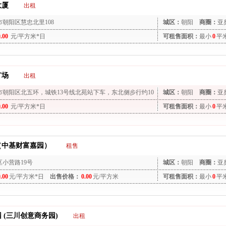
大厦
出租
市朝阳区慧忠北里108
城区：
朝阳
商圈：
亚
0.00
元/平方米*日
可租售面积：
最小
0
平
广场
出租
市朝阳区北五环，城铁13号线北苑站下车，东北侧步行约10
城区：
朝阳
商圈：
亚
0.00
元/平方米*日
可租售面积：
最小
0
平
（中基财富嘉园）
租售
区小营路19号
城区：
朝阳
商圈：
亚
0.00
元/平方米*日
出售价格：
0.00
元/平方米
可租售面积：
最小
0
平
 (三川创意商务园)
出租