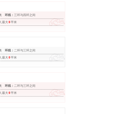
奥
环线：
三环与四环之间
米,最大
0
平米
奥
环线：
二环与三环之间
米,最大
0
平米
奥
环线：
二环与三环之间
米,最大
0
平米