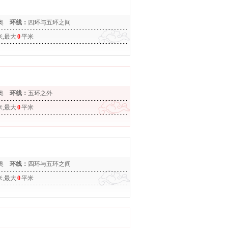
奥
环线：
四环与五环之间
米,最大
0
平米
奥
环线：
五环之外
米,最大
0
平米
奥
环线：
四环与五环之间
米,最大
0
平米