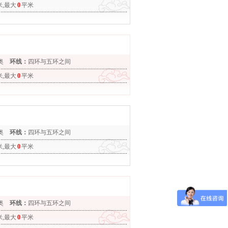
米,最大
0
平米
奥
环线：
四环与五环之间
米,最大
0
平米
奥
环线：
四环与五环之间
米,最大
0
平米
奥
环线：
四环与五环之间
米,最大
0
平米