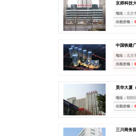
京师科技
地址：
北京
出租价格：
中国铁建
地址：
北京
分钟即到
出租价格：
昊华大厦
地址：
朝阳
出租价格：
三川商务园