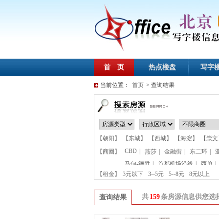
首 页
热点楼盘
写字
当前位置：
首页
> 查询结果
【朝阳】
【东城】
【西城】
【海淀】
【崇文
CBD
|
【商圈】
燕莎
|
金融街
|
东二环
|
马甸-德胜
|
首都机场沿线
|
西单
|
【租金】
3元以下
3--5元
5--8元
8元以上
共
159
条房源信息供您选
查询结果