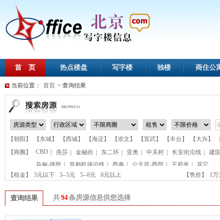
首 页
热点楼盘
写字楼
独楼
商住公
当前位置：
首页
> 查询结果
【朝阳】
【东城】
【西城】
【海淀】
【崇文】
【宣武】
【丰台】
【大兴】
CBD
|
【商圈】
燕莎
|
金融街
|
东二环
|
亚奥
|
中关村
|
长安街沿线
|
建
马甸-德胜
|
首都机场沿线
|
西单
|
公主坟-西部
|
王府井
|
其它
【租金】
3元以下
3--5元
5--8元
8元以上
【售价】
1
共
94
条房源信息供您选择
查询结果