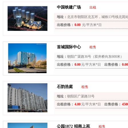
中国铁建广场
出租
地址：
北京市朝阳区北五环，城铁13号线北苑站
分钟即到
出租价格：
0.00
元/平方米*日
首城国际中心
租售
地址：
朝阳广渠路36号（双井桥向东600米）
出租价格：
0.00
元/平方米*日
出售价格：
0.00
石韵浩庭
租售
地址：
朝阳区广渠路33号
出租价格：
4.00
元/平方米*日
出售价格：
450
公园1872 招商上苑
租售