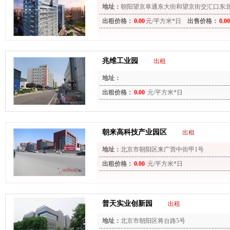
地址：
朝阳望京阜通东大街和望京街交汇口东
侧）
出租价格：
0.00
元/平方米*日
出售价格：
0.00
兆维工业园
出租
地址：
出租价格：
0.00
元/平方米*日
朝来高科技产业园区
出租
地址：
北京市朝阳区来广营中街甲1号
出租价格：
0.00
元/平方米*日
普天实业创新园
出租
地址：
北京市朝阳区将台路5号