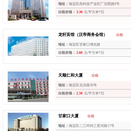
地址：
海淀区高科技产业区厂洼西路8号
出租价格：
3.30
元/平方米*日
龙轩宾馆（汉帝商务会馆）
出租
地址：
海淀区甘家口增光路
出租价格：
2.60
元/平方米*日
天顺仁和大厦
出租
地址：
海淀区北洼路30号
出租价格：
2.50
元/平方米*日
甘家口大厦
出租
地址：
海淀区二三环间三里河路17号