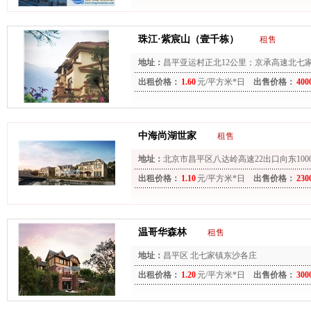
珠江·紫宸山（壹千栋）
租售
地址：
昌平亚运村正北12公里；京承高速北七家
出租价格：
1.60
元/平方米*日
出售价格：
400
中海尚湖世家
租售
地址：
北京市昌平区八达岭高速22出口向东100
出租价格：
1.10
元/平方米*日
出售价格：
230
温哥华森林
租售
地址：
昌平区 北七家镇东沙各庄
出租价格：
1.20
元/平方米*日
出售价格：
300