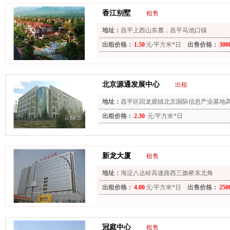
香江别墅
租售
地址：
昌平上西山东麓，昌平马池口镇
出租价格：
1.50
元/平方米*日
出售价格：
300
北京源通发展中心
出租
地址：
昌平区回龙观镇北京国际信息产业基地高
龙观镇定泗路南侧（北京市公安局巡特警总队
出租价格：
2.30
元/平方米*日
新龙大厦
租售
地址：
海淀八达岭高速路西三旗桥东北角
出租价格：
4.00
元/平方米*日
出售价格：
250
冠庭中心
租售