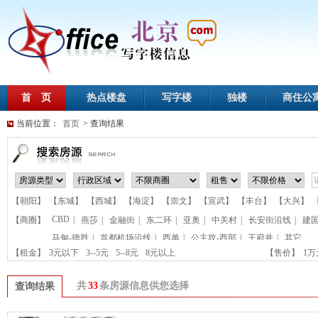
首 页
热点楼盘
写字楼
独楼
商住公
当前位置：
首页
> 查询结果
【朝阳】
【东城】
【西城】
【海淀】
【崇文】
【宣武】
【丰台】
【大兴】
CBD
|
【商圈】
燕莎
|
金融街
|
东二环
|
亚奥
|
中关村
|
长安街沿线
|
建
马甸-德胜
|
首都机场沿线
|
西单
|
公主坟-西部
|
王府井
|
其它
【租金】
3元以下
3--5元
5--8元
8元以上
【售价】
1
共
33
条房源信息供您选择
查询结果