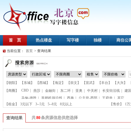
首 页
热点楼盘
写字楼
独楼
商住公
当前位置：
首页
> 查询结果
【朝阳】
【东城】
【西城】
【海淀】
【崇文】
【宣武】
【丰台】
【大兴】
CBD
|
【商圈】
燕莎
|
金融街
|
东二环
|
亚奥
|
中关村
|
长安街沿线
|
建
马甸-德胜
|
首都机场沿线
|
西单
|
公主坟-西部
|
王府井
|
其它
【租金】
3元以下
3--5元
5--8元
8元以上
【售价】
1
共
80
条房源信息供您选择
查询结果