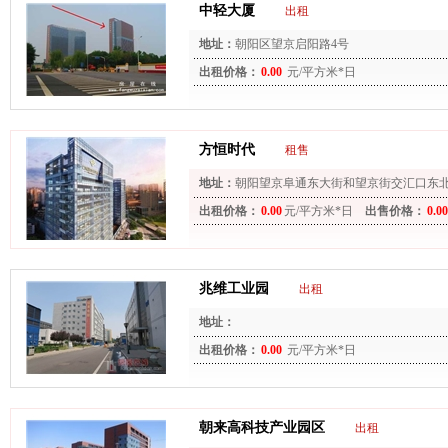
中轻大厦
出租
地址：
朝阳区望京启阳路4号
出租价格：
0.00
元/平方米*日
方恒时代
租售
地址：
朝阳望京阜通东大街和望京街交汇口东
侧）
出租价格：
0.00
元/平方米*日
出售价格：
0.00
兆维工业园
出租
地址：
出租价格：
0.00
元/平方米*日
朝来高科技产业园区
出租