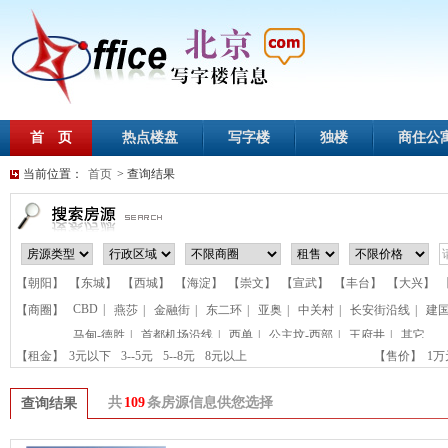
首 页
热点楼盘
写字楼
独楼
商住公
当前位置：
首页
> 查询结果
【朝阳】
【东城】
【西城】
【海淀】
【崇文】
【宣武】
【丰台】
【大兴】
CBD
|
【商圈】
燕莎
|
金融街
|
东二环
|
亚奥
|
中关村
|
长安街沿线
|
建
马甸-德胜
|
首都机场沿线
|
西单
|
公主坟-西部
|
王府井
|
其它
【租金】
3元以下
3--5元
5--8元
8元以上
【售价】
1
共
109
条房源信息供您选择
查询结果