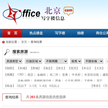
首 页
热点楼盘
写字楼
独楼
商住公
当前位置：
首页
> 查询结果
【朝阳】
【东城】
【西城】
【海淀】
【崇文】
【宣武】
【丰台】
【大兴】
CBD
|
【商圈】
燕莎
|
金融街
|
东二环
|
亚奥
|
中关村
|
长安街沿线
|
建
马甸-德胜
|
首都机场沿线
|
西单
|
公主坟-西部
|
王府井
|
其它
【租金】
3元以下
3--5元
5--8元
8元以上
【售价】
1
共
203
条房源信息供您选择
查询结果