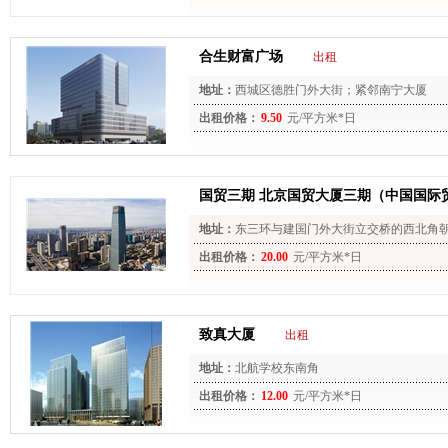
合生财富广场
出租
地址：
西城区德胜门外大街；紧邻南宁大厦
出租价格：
9.50
元/平方米*日
国贸三期 北京国贸大厦三期（中国国际
地址：
东三环与建国门外大街立交桥的西北角朝
(邮编:100004)
出租价格：
20.00
元/平方米*日
致真大厦
出租
地址：
北航学校东南角
出租价格：
12.00
元/平方米*日