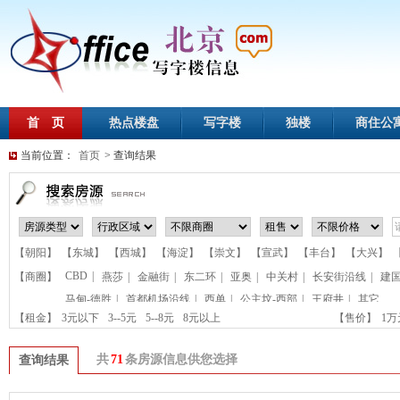
首 页
热点楼盘
写字楼
独楼
商住公
当前位置：
首页
> 查询结果
【朝阳】
【东城】
【西城】
【海淀】
【崇文】
【宣武】
【丰台】
【大兴】
CBD
|
【商圈】
燕莎
|
金融街
|
东二环
|
亚奥
|
中关村
|
长安街沿线
|
建
马甸-德胜
|
首都机场沿线
|
西单
|
公主坟-西部
|
王府井
|
其它
【租金】
3元以下
3--5元
5--8元
8元以上
【售价】
1
共
71
条房源信息供您选择
查询结果