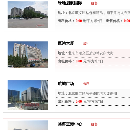
绿地启航国际
租售
地址：
北京顺义区枯柳树环岛，顺平路与火寺
西500米）
出租价格：
0.00
元/平方米*日
出售价格：
0.00
巨鸿大厦
出租
地址：
北京市顺义区后沙峪安庆大街
出租价格：
0.00
元/平方米*日
航城广场
出租
地址：
北京顺义区顺平路航港大厦南侧
出租价格：
0.00
元/平方米*日
旭辉空港中心
租售