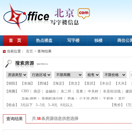
首 页
热点楼盘
写字楼
独楼
商住公
当前位置：
首页
> 查询结果
【朝阳】
【东城】
【西城】
【海淀】
【崇文】
【宣武】
【丰台】
【大兴】
CBD
|
【商圈】
燕莎
|
金融街
|
东二环
|
亚奥
|
中关村
|
长安街沿线
|
建
马甸-德胜
|
首都机场沿线
|
西单
|
公主坟-西部
|
王府井
|
其它
【租金】
3元以下
3--5元
5--8元
8元以上
【售价】
1
共
38
条房源信息供您选择
查询结果