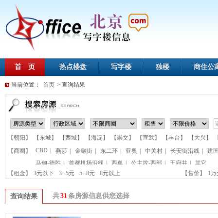
首 页
热点楼盘
写字楼
独楼
商住公
当前位置：
首页
> 查询结果
【朝阳】
【东城】
【西城】
【海淀】
【崇文】
【宣武】
【丰台】
【大兴】
CBD
|
【商圈】
燕莎
|
金融街
|
东二环
|
亚奥
|
中关村
|
长安街沿线
|
建
马甸-德胜
|
首都机场沿线
|
西单
|
公主坟-西部
|
王府井
|
其它
【租金】
3元以下
3--5元
5--8元
8元以上
【售价】
1
共
31
条房源信息供您选择
查询结果