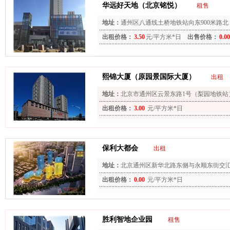
华远好天地（北京铭悦）
租售
地址：
通州区八通线土桥地铁站向东900米路北
出租价格：
3.50
元/平方米*日
出售价格：
0.00
熙锦大厦（原园景国际大厦）
出租
地址：
北京市通州区云景东路1号（梨园地铁站
出租价格：
3.00
元/平方米*日
保利大都会
出租
地址：
北京通州区新华北路东侧与永顺东街交
出租价格：
0.00
元/平方米*日
胜利智地企业园
租售