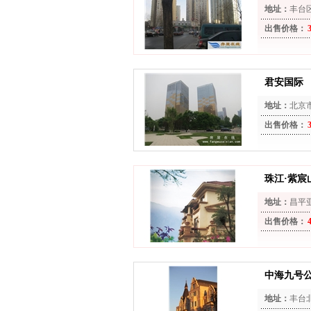
地址：
丰台
出售价格：
君安国际
地址：
北京
西南角
出售价格：
珠江·紫宸
地址：
昌平
出售价格：
中海九号
地址：
丰台