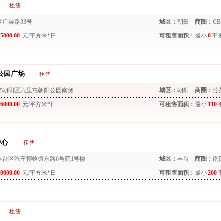
租售
区广渠路33号
城区：
朝阳
商圈：
CB
45000.00
元/平方米*日
可租售面积：
最小
0
平
公园广场
租售
市朝阳区六里屯朝阳公园南侧
城区：
朝阳
商圈：
燕
86000.00
元/平方米*日
可租售面积：
最小
110
中心
租售
丰台区汽车博物馆东路6号院1号楼
城区：
丰台
商圈：
南
40000.00
元/平方米*日
可租售面积：
最小
200
租售