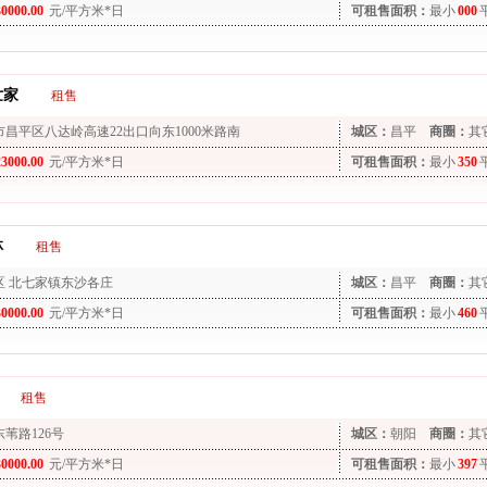
30000.00
元/平方米*日
可租售面积：
最小
000
世家
租售
市昌平区八达岭高速22出口向东1000米路南
城区：
昌平
商圈：
其
23000.00
元/平方米*日
可租售面积：
最小
350
林
租售
区 北七家镇东沙各庄
城区：
昌平
商圈：
其
30000.00
元/平方米*日
可租售面积：
最小
460
租售
苇路126号
城区：
朝阳
商圈：
其
30000.00
元/平方米*日
可租售面积：
最小
397