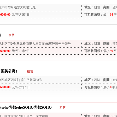
南大街与阜通东大街交汇处
城区：
朝阳
商圈：
望
36000.00
元/平方米*日
可租售面积：
最小
68
平
线
租售
环北路丙2号(三元桥南银大厦后面)东三环霞光里66号
城区：
朝阳
商圈：
燕
36000.00
元/平方米*日
可租售面积：
最小
99
平
（国英公寓）
租售
市西城区西直门后广平胡同38号
城区：
西城
商圈：
金
36000.00
元/平方米*日
可租售面积：
最小
0
平
 soho尚都sohoSOHO尚都SOHO
租售
区正临北京南北主干道之一东大桥路
城区：
朝阳
商圈：
CB