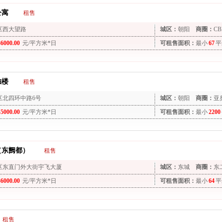
公寓
租售
区西大望路
城区：
朝阳
商圈：
CB
36000.00
元/平方米*日
可租售面积：
最小
67
平
独楼
租售
区北四环中路6号
城区：
朝阳
商圈：
亚
45000.00
元/平方米*日
可租售面积：
最小
2200
（东阙都）
租售
区东直门外大街宇飞大厦
城区：
东城
商圈：
东
36000.00
元/平方米*日
可租售面积：
最小
64
平
租售