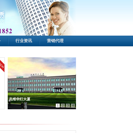
务
行业资讯
营销代理
望京新地标
1
2
3
4