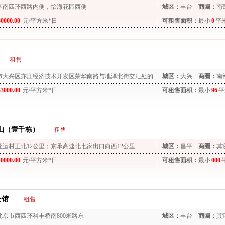
区南四环西路内侧，怡海花园西侧
城区：
丰台
商圈：
南
30000.00
元/平方米*日
可租售面积：
最小
0
平
租售
市大兴区亦庄经济技术开发区荣华南路与地泽北街交汇处的
城区：
大兴
商圈：
南
33000.00
元/平方米*日
可租售面积：
最小
96
平
山（壹千栋）
租售
亚运村正北12公里；京承高速北七家出口向西12公里
城区：
昌平
商圈：
其
40000.00
元/平方米*日
可租售面积：
最小
000
公馆
租售
北京市西四环科丰桥南800米路东
城区：
丰台
商圈：
其