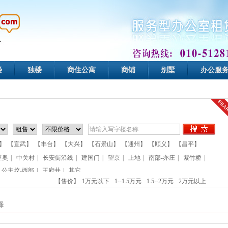
楼
独楼
商住公寓
商铺
别墅
办公服
】
【宣武】
【丰台】
【大兴】
【石景山】
【通州】
【顺义】
【昌平】
亚奥
|
中关村
|
长安街沿线
|
建国门
|
望京
|
上地
|
南部-亦庄
|
紫竹桥
|
公主坟-西部
|
王府井
|
其它
【售价】
1万元以下
1--1.5万元
1.5--2万元
2万元以上
择