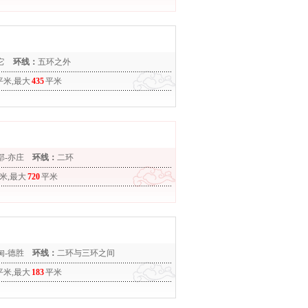
它
环线：
五环之外
平米,最大
435
平米
部-亦庄
环线：
二环
米,最大
720
平米
甸-德胜
环线：
二环与三环之间
平米,最大
183
平米