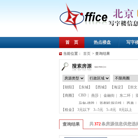
首 页
热点楼盘
写字
当前位置：
首页
> 查询结果
【朝阳】
【东城】
【西城】
【海淀】
【崇文
CBD
|
【商圈】
燕莎
|
金融街
|
东二环
|
马甸-德胜
|
首都机场沿线
|
西单
|
【租金】
3元以下
3--5元
5--8元
8元以上
共
372
条房源信息供您选
查询结果