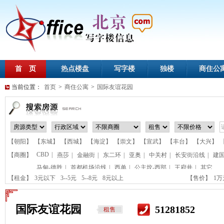
首 页
热点楼盘
写字楼
独楼
商住公
当前位置：
首页
>
商住公寓
>
国际友谊花园
【朝阳】
【东城】
【西城】
【海淀】
【崇文】
【宣武】
【丰台】
【大兴】
CBD
|
【商圈】
燕莎
|
金融街
|
东二环
|
亚奥
|
中关村
|
长安街沿线
|
建
马甸-德胜
|
首都机场沿线
|
西单
|
公主坟-西部
|
王府井
|
其它
【租金】
3元以下
3--5元
5--8元
8元以上
【售价】
1
国际友谊花园
51281852
租售