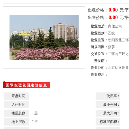
0.00
出租价格：
元/平
0.00
出售价格：
元/
物业性质：
商住公寓
物业级别：
乙级
物业位置：
朝阳区北三环
所属商圈：
燕莎
交通位置：
二环与三环之
开发商：
物业公司：
北京达文物业
物业费用：
国际友谊花园建筑信息
开盘时间：
使用率：
入住时间：
最小开间：
楼层总数：
0 层
最大开间：
地上层数：
0 层
标准层面积：