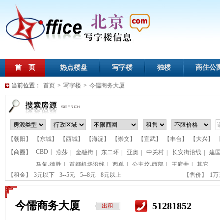
首 页
热点楼盘
写字楼
独楼
商住公
当前位置：
首页
>
写字楼
>
今儒商务大厦
【朝阳】
【东城】
【西城】
【海淀】
【崇文】
【宣武】
【丰台】
【大兴】
CBD
|
【商圈】
燕莎
|
金融街
|
东二环
|
亚奥
|
中关村
|
长安街沿线
|
建
马甸-德胜
|
首都机场沿线
|
西单
|
公主坟-西部
|
王府井
|
其它
【租金】
3元以下
3--5元
5--8元
8元以上
【售价】
1
今儒商务大厦
51281852
出租