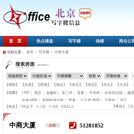
首 页
热点楼盘
写字楼
独楼
商住公
当前位置：
首页
>
写字楼
>
中商大厦
【朝阳】
【东城】
【西城】
【海淀】
【崇文】
【宣武】
【丰台】
【大兴】
CBD
|
【商圈】
燕莎
|
金融街
|
东二环
|
亚奥
|
中关村
|
长安街沿线
|
建
马甸-德胜
|
首都机场沿线
|
西单
|
公主坟-西部
|
王府井
|
其它
【租金】
3元以下
3--5元
5--8元
8元以上
【售价】
1
中商大厦
51281852
出租