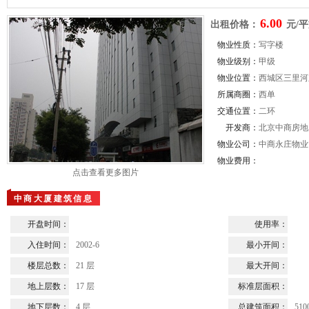
6.00
出租价格：
元/平
物业性质：
写字楼
物业级别：
甲级
物业位置：
西城区三里河
所属商圈：
西单
交通位置：
二环
开发商：
北京中商房地
物业公司：
中商永庄物业
物业费用：
点击查看更多图片
中商大厦建筑信息
开盘时间：
使用率：
入住时间：
2002-6
最小开间：
楼层总数：
21 层
最大开间：
地上层数：
17 层
标准层面积：
地下层数：
4 层
总建筑面积：
510