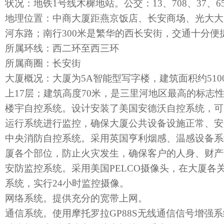
状况：地铁1号线木樨地站。公交：13、708、37、6
地理位置：中商大厦距燕京饭店、长安商场、光大大
河东路；南行300米是繁华的西长安街，交通十分便
所属环线：西二环至西三环
所属商圈：长安街
大厦概况：大厦为5A智能型写字楼，建筑面积约510
上17层；建筑高度70米，是三里河地区最高的标志
楼宇自控系统。设计安装了美国安德沃自控系统，可
运行系统进行监控，确保大厦公共设备设施正常、安
中央消防自控系统。采用英国亨利烟感、温感设备系统
厦各个部位，防止火灾发生，确保客户的人身、财产
安防监控系统。采用美国PELCO摄像头，在大厦各
系统，实行24小时监控摄像。
网络系统。提供充分的宽带上网。
通信系统。使用摩托罗拉GP88S无线通信信号增强