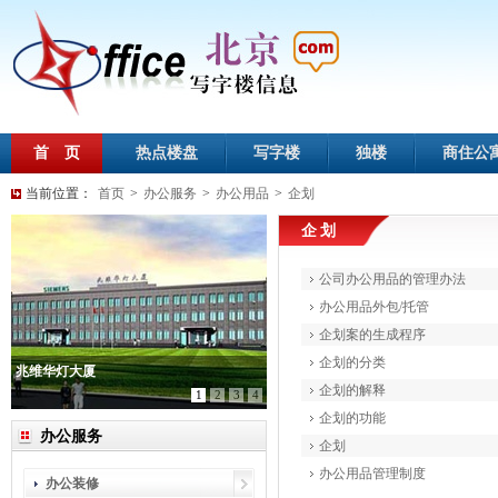
首 页
热点楼盘
写字楼
独楼
商住公
当前位置：
首页
>
办公服务
>
办公用品
>
企划
企划
公司办公用品的管理办法
办公用品外包/托管
企划案的生成程序
企划的分类
兆维华灯大厦
企划的解释
1
2
3
4
企划的功能
办公服务
企划
办公用品管理制度
办公装修