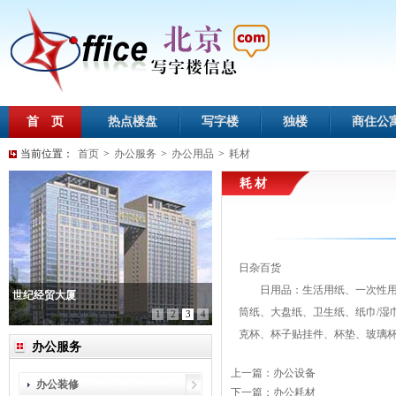
首 页
热点楼盘
写字楼
独楼
商住公
当前位置：
首页
>
办公服务
>
办公用品
>
耗材
耗材
日杂百货
日用品：生活用纸、一次性用品
世纪经贸大厦
筒纸、大盘纸、卫生纸、纸巾/湿
1
2
3
4
克杯、杯子贴挂件、杯垫、玻璃杯、
办公服务
上一篇：
办公设备
办公装修
下一篇：
办公耗材